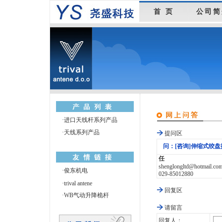
首 页
公司简
·
进口天线杆系列产品
·
天线系列产品
提问区
问：[咨询]伸缩式绞
任
shenglongltd@hotmail.co
·
俊东机电
029-85012880
·
trival antene
回复区
·
WB气动升降桅杆
请留言
回复人：